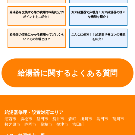
給湯器を交換する際の費用や時期などの
ガス給湯器で床暖房！ガス給湯器の様々
ポイントをご紹介！
な機能を紹介！
給湯器の交換にかかる費用ってどれくら
こんなに便利！！給湯器リモコンの機能
い？その相場とは？
を紹介！
給湯器に関するよくある質問
給湯器修理・設置対応エリア
湖西市
浜松市
磐田市
袋井市
森町
掛川市
島田市
菊川市
牧之原市
静岡市
藤枝市
焼津市
吉田町