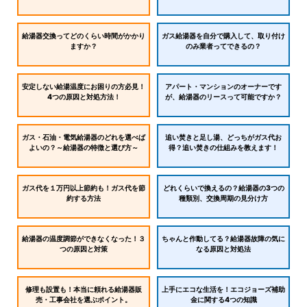
給湯器交換ってどのくらい時間がかかり
ガス給湯器を自分で購入して、取り付け
ますか？
のみ業者ってできるの？
安定しない給湯温度にお困りの方必見！
アパート・マンションのオーナーです
4つの原因と対処方法！
が、給湯器のリースって可能ですか？
ガス・石油・電気給湯器のどれを選べば
追い焚きと足し湯、どっちがガス代お
よいの？～給湯器の特徴と選び方～
得？追い焚きの仕組みを教えます！
ガス代を１万円以上節約も！ガス代を節
どれくらいで換えるの？給湯器の3つの
約する方法
種類別、交換周期の見分け方
給湯器の温度調節ができなくなった！３
ちゃんと作動してる？給湯器故障の気に
つの原因と対策
なる原因と対処法
修理も設置も！本当に頼れる給湯器販
上手にエコな生活を！エコジョーズ補助
売・工事会社を選ぶポイント。
金に関する4つの知識