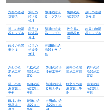
湖西の給湯
浜松の
磐田の給湯
袋井の給
森町の給湯
器交換
給湯器
器トラブル
湯器交換
器修理
修理
掛川の給湯
島田の
菊川の給湯
牧之原の
静岡の給湯
器トラブル
給湯器
器トラブル
給湯器修
器トラブル
修理
理
藤枝の給湯
焼津の
吉田町の給
器交換
給湯器
湯器トラブ
修理
ル
湖西の給
浜松の給
磐田の給湯
袋井の給湯
森町の給
湯施工事
湯器施工
器施工事例
器施工事例
湯器施工
例
事例
事例
掛川の給
島田の給
菊川の給湯
牧之原の給
静岡の給
湯器施工
湯器施工
器施工事例
湯器施工事
湯器施工
事例
事例
例
事例
藤枝の給
焼津の給
吉田町の給
湯器施工
湯器施工
湯器施工事
事例
事例
例