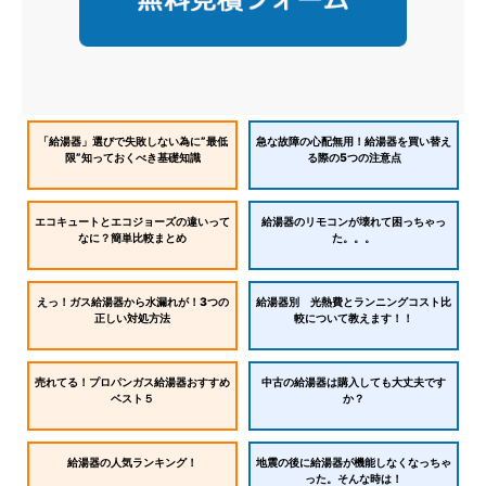
「給湯器」選びで失敗しない為に”最低
急な故障の心配無用！給湯器を買い替え
限”知っておくべき基礎知識
る際の5つの注意点
エコキュートとエコジョーズの違いって
給湯器のリモコンが壊れて困っちゃっ
なに？簡単比較まとめ
た。。。
えっ！ガス給湯器から水漏れが！3つの
給湯器別 光熱費とランニングコスト比
正しい対処方法
較について教えます！！
売れてる！プロパンガス給湯器おすすめ
中古の給湯器は購入しても大丈夫です
ベスト５
か？
給湯器の人気ランキング！
地震の後に給湯器が機能しなくなっちゃ
った。そんな時は！