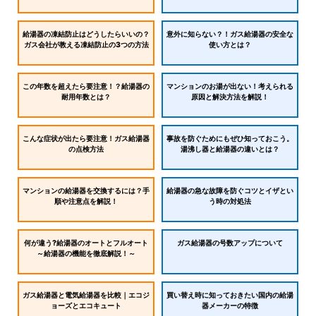
給湯器の凍結防止はどうしたらいいの？
意外に知らない？！ガス給湯器の安全な
ガス会社が教える凍結防止の3つの方法
使い方とは？
この年数を超えたら要注意！？給湯器の
マンションのお湯が出ない！考えられる
耐用年数とは？
原因と解決方法を解説！
こんな症状が出たら要注意！ガス給湯器
事故を防ぐためにもぜひ知っておこう。
の点検方法
湯沸し器と給湯器の違いとは？
マンションの給湯器を交換するには？手
給湯器の急な故障を防ぐコツとイザとい
順や注意点を解説！
う時の対処法
何が違う?給湯器のオートとフルオート
ガス給湯器の号数アップについて
～給湯器の機能を徹底解説！～
ガス給湯器と電気給湯器を比較｜エコジ
買い替え時に知っておきたい国内の給湯
ョーズとエコキュート
器メーカーの特徴