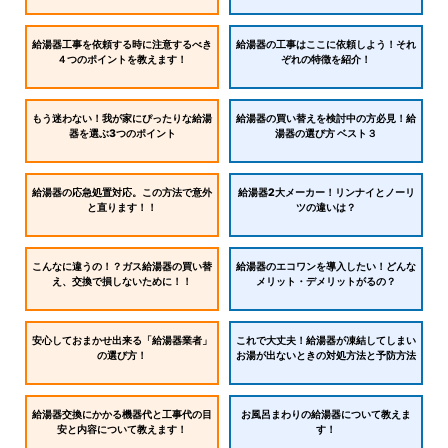
給湯器工事を依頼する時に注意するべき
給湯器の工事はここに依頼しよう！それ
４つのポイントを教えます！
ぞれの特徴を紹介！
もう迷わない！我が家にぴったりな給湯
給湯器の買い替えを検討中の方必見！給
器を選ぶ3つのポイント
湯器の選び方 ベスト３
給湯器の応急処置対応。この方法で意外
給湯器2大メーカー！リンナイとノーリ
と直ります！！
ツの違いは？
こんなに違うの！？ガス給湯器の買い替
給湯器のエコワンを導入したい！どんな
え、交換で損しないために！！
メリット・デメリットがるの？
安心しておまかせ出来る「給湯器業者」
これで大丈夫！給湯器が凍結してしまい
の選び方！
お湯が出ないときの対処方法と予防方法
給湯器交換にかかる機器代と工事代の目
お風呂まわりの給湯器について教えま
安と内容について教えます！
す！