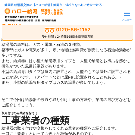
静岡県 給湯器交換の【ハロー給湯】静岡市・浜松市を中心に激安で対応！
ガス給湯器を自分で購入して、取り付けのみ業者ってで
メニュー
きるの？
0120-86-1152
受付時間：24時間365日土日祝日営業
給湯器は、『燃料』と『できること』によって種類が分かれています。
給湯器の燃料は、ガス・電気・石油の３種類。
都市部はガスや電気が多く、寒い地域は燃料費が割安になる石油給湯器が
多いですね。
また、給湯器には小型の給湯専用タイプと、大型で給湯とお風呂を沸かし
機能がついた風呂給湯器があります。
小型の給湯専用タイプは屋内に設置され、大型のものは屋外に設置される
ことが多いです。（アパートなどは屋内に設置されることもある。）
また、小型の給湯専用タイプはガス給湯器が多いでしょう。
そこで今回は給湯器の設置や取り付け工事の方法や、業者の選び方などを
ご紹介しましょう。
取り付けのみ業者を探そう
工事業者の種類
給湯器の取り付けや交換をしてくれる業者の種類をご紹介します。
一口に『業者』といっても色々な種類があるのです。