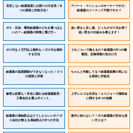
安定しない給湯温度にお困りの方必見！4
アパート・マンションのオーナーですが、
つの原因と対処方法！
給湯器のリースって可能ですか？
ガス・石油・電気給湯器のどれを選べばよ
追い焚きと足し湯、どっちがガス代お得？
いの？～給湯器の特徴と選び方～
追い焚きの仕組みを教えます！
ガス代を１万円以上節約も！ガス代を節約
どれくらいで換えるの？給湯器の3つの種
する方法
類別、交換周期の見分け方
給湯器の温度調節ができなくなった！３つ
ちゃんと作動してる？給湯器故障の気にな
の原因と対策
る原因と対処法
修理も設置も！本当に頼れる給湯器販売・
上手にエコな生活を！エコジョーズ補助金
工事会社を選ぶポイント。
に関する4つの知識
給湯器の凍結防止はどうしたらいいの？ガ
意外に知らない？！ガス給湯器の安全な使
ス会社が教える凍結防止の3つの方法
い方とは？