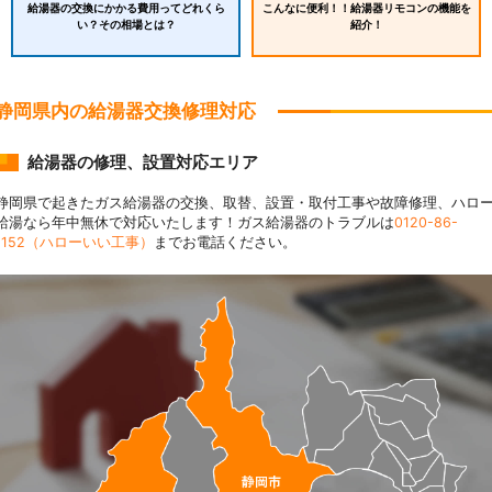
給湯器の交換にかかる費用ってどれくら
こんなに便利！！給湯器リモコンの機能を
い？その相場とは？
紹介！
静岡県内の給湯器交換修理対応
給湯器の修理、設置対応エリア
静岡県で起きたガス給湯器の交換、取替、設置・取付工事や故障修理、ハロ
給湯なら年中無休で対応いたします！ガス給湯器のトラブルは
0120-86-
1152（ハローいい工事）
までお電話ください。