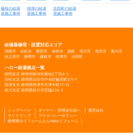
藤枝の給湯
焼津の給湯
吉田町の給湯
器施工事例
器施工事例
器施工事例
給湯器修理・設置対応エリア
湖西市
浜松市
磐田市
袋井市
森町
掛川市
島田市
菊川市
牧之原市
静岡市
藤枝市
焼津市
吉田町
ハロー給湯拠点一覧
静岡支店 静岡市駿河区敷地2丁目4-5
浜松支店 静岡県浜松市中央区飯田町271-1
焼津支店 静岡県焼津市石津中町17-15
掛川支店 静岡県掛川市宮脇234-2
トップページ
オーナー・管理会社様へ
運営会社
サイトマップ
プライバシーポリシー
静岡県のリフォームならHelloリフォーム