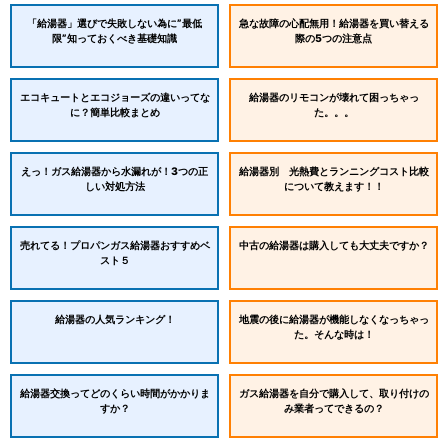
「給湯器」選びで失敗しない為に”最低
急な故障の心配無用！給湯器を買い替える
限”知っておくべき基礎知識
際の5つの注意点
エコキュートとエコジョーズの違いってな
給湯器のリモコンが壊れて困っちゃっ
に？簡単比較まとめ
た。。。
えっ！ガス給湯器から水漏れが！3つの正
給湯器別 光熱費とランニングコスト比較
しい対処方法
について教えます！！
売れてる！プロパンガス給湯器おすすめベ
中古の給湯器は購入しても大丈夫ですか？
スト５
給湯器の人気ランキング！
地震の後に給湯器が機能しなくなっちゃっ
た。そんな時は！
給湯器交換ってどのくらい時間がかかりま
ガス給湯器を自分で購入して、取り付けの
すか？
み業者ってできるの？