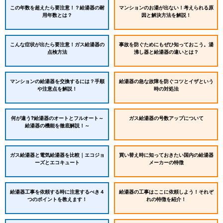
この年数を超えたら要注意！？給湯器の耐
マンションのお湯が出ない！考えられる原
用年数とは？
因と解決方法を解説！
こんな症状が出たら要注意！ガス給湯器の
事故を防ぐためにもぜひ知っておこう。湯
点検方法
沸し器と給湯器の違いとは？
マンションの給湯器を交換するには？手順
給湯器の急な故障を防ぐコツとイザという
や注意点を解説！
時の対処法
何が違う?給湯器のオートとフルオート～
ガス給湯器の号数アップについて
給湯器の機能を徹底解説！～
ガス給湯器と電気給湯器を比較｜エコジョ
買い替え時に知っておきたい国内の給湯器
ーズとエコキュート
メーカーの特徴
給湯器工事を依頼する時に注意するべき４
給湯器の工事はここに依頼しよう！それぞ
つのポイントを教えます！
れの特徴を紹介！