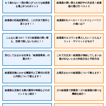
もう迷わない！我が家にぴったりな給湯器
給湯器の買い替えを検討中の方必見！給湯
を選ぶ3つのポイント
器の選び方 ベスト３
給湯器の応急処置対応。この方法で意外と
給湯器2大メーカー！リンナイとノーリツ
直ります！！
の違いは？
こんなに違うの！？ガス給湯器の買い替
給湯器のエコワンを導入したい！どんなメ
え、交換で損しないために！！
リット・デメリットがるの？
安心しておまかせ出来る「給湯器業者」の
これで大丈夫！給湯器が凍結してしまいお
選び方！
湯が出ないときの対処方法と予防方法
給湯器交換にかかる機器代と工事代の目安
お風呂まわりの給湯器について教えます！
と内容について教えます！
給湯器を交換する際の費用や時期などのポ
ガス給湯器で床暖房！ガス給湯器の様々な
イントをご紹介！
機能を紹介！