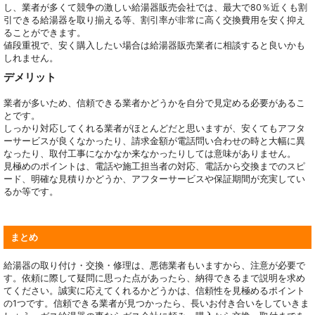
し、業者が多くて競争の激しい給湯器販売会社では、最大で80％近くも割
引できる給湯器を取り揃える等、割引率が非常に高く交換費用を安く抑え
ることができます。
値段重視で、安く購入したい場合は給湯器販売業者に相談すると良いかも
しれません。
デメリット
業者が多いため、信頼できる業者かどうかを自分で見定める必要があるこ
とです。
しっかり対応してくれる業者がほとんどだと思いますが、安くてもアフタ
ーサービスが良くなかったり、請求金額が電話問い合わせの時と大幅に異
なったり、取付工事になかなか来なかったりしては意味がありません。
見極めのポイントは、電話や施工担当者の対応、電話から交換までのスピ
ード、明確な見積りかどうか、アフターサービスや保証期間が充実してい
るか等です。
まとめ
給湯器の取り付け・交換・修理は、悪徳業者もいますから、注意が必要で
す。依頼に際して疑問に思った点があったら、納得できるまで説明を求め
てください。誠実に応えてくれるかどうかは、信頼性を見極めるポイント
の1つです。信頼できる業者が見つかったら、長いお付き合いをしていきま