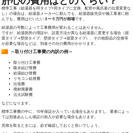
肝心の費用はどのくらい？
標準工事（給湯器を同タイプ⇨同タイプに交換、配管や風呂釜の位置変更な
し）の場合は、給湯器メーカーに頼んでも、給湯器販売店や施工業者に頼
んでも、費用はだいたい
３〜５万円が相場
です。
給湯器の号数によって工事費用が変わることはありません。
ですが、給湯箇所の増設や、設置方法が異なる給湯器に変更する場合（据
置タイプ→壁掛タイプ、壁掛タイプ→据置タイプ）、その他部品の交換等
が必要な場合などは、別途その分の費用がかかります。
～取り付け工事費の内訳の例～
取り付け工事費
吸水結び替費
給湯結び替費
リモコン結替費
出張費
廃材廃棄費
点火試験費
などになります。
標準工事費の中に、10年保証が入っている場合もありますし、業者によっ
ては別途あんしん保証の加入が必要な場合もあります。
見積を取るときには、必ず確認しておくと良いでしょう。