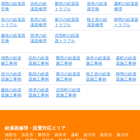
湖西の給湯器
浜松の給
磐田の給湯器
袋井の給湯
森町の給湯器
交換
湯器修理
トラブル
器交換
修理
掛川の給湯器
島田の給
菊川の給湯器
牧之原の給
静岡の給湯器
トラブル
湯器修理
トラブル
湯器修理
トラブル
藤枝の給湯器
焼津の給
吉田町の給湯
交換
湯器修理
器トラブル
湖西の給湯
浜松の給湯
磐田の給湯器
袋井の給湯器
森町の給湯
施工事例
器施工事例
施工事例
施工事例
器施工事例
掛川の給湯
島田の給湯
菊川の給湯器
牧之原の給湯
静岡の給湯
器施工事例
器施工事例
施工事例
器施工事例
器施工事例
藤枝の給湯
焼津の給湯
吉田町の給湯
器施工事例
器施工事例
器施工事例
給湯器修理・設置対応エリア
湖西市
浜松市
磐田市
袋井市
森町
掛川市
島田市
菊川市