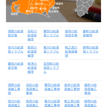
湖西の給湯
浜松の
磐田の給湯
袋井の給
森町の給湯
器交換
給湯器
器トラブル
湯器交換
器修理
修理
掛川の給湯
島田の
菊川の給湯
牧之原の
静岡の給湯
器トラブル
給湯器
器トラブル
給湯器修
器トラブル
修理
理
藤枝の給湯
焼津の
吉田町の給
器交換
給湯器
湯器トラブ
修理
ル
湖西の給
浜松の給
磐田の給湯
袋井の給湯
森町の給
湯施工事
湯器施工
器施工事例
器施工事例
湯器施工
例
事例
事例
掛川の給
島田の給
菊川の給湯
牧之原の給
静岡の給
湯器施工
湯器施工
器施工事例
湯器施工事
湯器施工