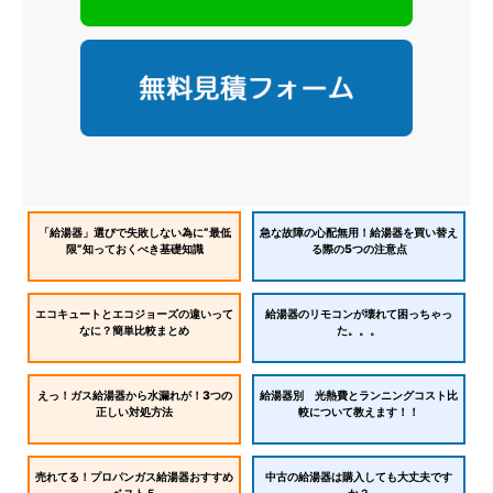
「給湯器」選びで失敗しない為に”最低
急な故障の心配無用！給湯器を買い替え
限”知っておくべき基礎知識
る際の5つの注意点
エコキュートとエコジョーズの違いって
給湯器のリモコンが壊れて困っちゃっ
なに？簡単比較まとめ
た。。。
えっ！ガス給湯器から水漏れが！3つの
給湯器別 光熱費とランニングコスト比
正しい対処方法
較について教えます！！
売れてる！プロパンガス給湯器おすすめ
中古の給湯器は購入しても大丈夫です