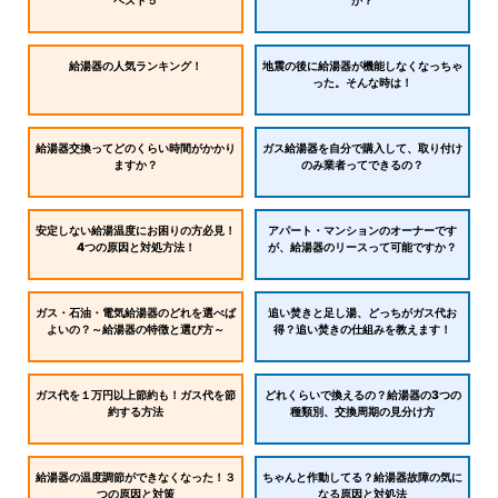
ベスト５
か？
給湯器の人気ランキング！
地震の後に給湯器が機能しなくなっちゃ
った。そんな時は！
給湯器交換ってどのくらい時間がかかり
ガス給湯器を自分で購入して、取り付け
ますか？
のみ業者ってできるの？
安定しない給湯温度にお困りの方必見！
アパート・マンションのオーナーです
4つの原因と対処方法！
が、給湯器のリースって可能ですか？
ガス・石油・電気給湯器のどれを選べば
追い焚きと足し湯、どっちがガス代お
よいの？～給湯器の特徴と選び方～
得？追い焚きの仕組みを教えます！
ガス代を１万円以上節約も！ガス代を節
どれくらいで換えるの？給湯器の3つの
約する方法
種類別、交換周期の見分け方
給湯器の温度調節ができなくなった！３
ちゃんと作動してる？給湯器故障の気に
つの原因と対策
なる原因と対処法