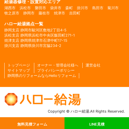
給湯器修理・設置対応エリア
湖西市
浜松市
磐田市
袋井市
森町
掛川市
島田市
菊川市
牧之原市
静岡市
藤枝市
焼津市
吉田町
ハロー給湯拠点一覧
静岡支店 静岡市駿河区敷地2丁目4-5
浜松支店 静岡県浜松市中央区飯田町271-1
焼津支店 静岡県焼津市石津中町17-15
掛川支店 静岡県掛川市宮脇234-2
トップページ
オーナー・管理会社様へ
運営会社
サイトマップ
プライバシーポリシー
静岡県のリフォームならHelloリフォーム
Copyright © ハロー給湯.All Rights Reserved.
無料見積フォーム
LINE見積