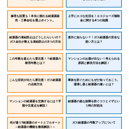
修理も設置も！本当に頼れる給湯器販
上手にエコな生活を！エコジョーズ補助
売・工事会社を選ぶポイント。
金に関する4つの知識
給湯器の凍結防止はどうしたらいいの？
意外に知らない？！ガス給湯器の安全な
ガス会社が教える凍結防止の3つの方法
使い方とは？
この年数を超えたら要注意！？給湯器の
マンションのお湯が出ない！考えられる
耐用年数とは？
原因と解決方法を解説！
こんな症状が出たら要注意！ガス給湯器
事故を防ぐためにもぜひ知っておこう。
の点検方法
湯沸し器と給湯器の違いとは？
マンションの給湯器を交換するには？手
給湯器の急な故障を防ぐコツとイザとい
順や注意点を解説！
う時の対処法
何が違う?給湯器のオートとフルオート
ガス給湯器の号数アップについて
～給湯器の機能を徹底解説！～