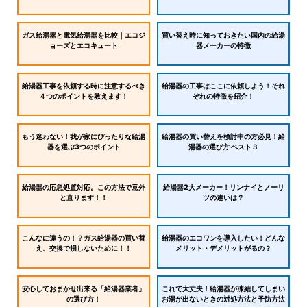
ガス給湯器と電気給湯器を比較｜エコジ
買い替え時に知っておきたい国内の給湯
ョーズとエコキュート
器メーカーの特徴
給湯器工事を依頼する時に注意するべき
給湯器の工事はここに依頼しよう！それ
４つのポイントを教えます！
ぞれの特徴を紹介！
もう迷わない！我が家にぴったりな給湯
給湯器の買い替えを検討中の方必見！給
器を選ぶ3つのポイント
湯器の選び方 ベスト３
給湯器の応急処置対応。この方法で意外
給湯器2大メーカー！リンナイとノーリ
と直ります！！
ツの違いは？
こんなに違うの！？ガス給湯器の買い替
給湯器のエコワンを導入したい！どんな
え、交換で損しないために！！
メリット・デメリットがるの？
安心しておまかせ出来る「給湯器業者」
これで大丈夫！給湯器が凍結してしまい
の選び方！
お湯が出ないときの対処方法と予防方法