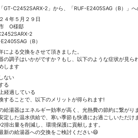
T-C2452SARX-2」から、「RUF-E2405SAG（B）
２４年５月２９日
市 O様邸
452SARX-2
E2405SAG（B）
年による交換をさせて頂きました。
器の調子はいかがですか？もし、以下のような症状が見ら
めします
しない
する
以上経過している
換することで、以下のメリットが得られます!
の給湯器はエネルギー効率が高く、光熱費の節約に繋がり
安定した温水供給で、寒い季節も快適にお過ごしいただけ
O2排出量を削減し、環境保護に貢献します。
最新の給湯器への交換をご検討ください😄