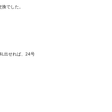
の交換でした。
L出せれば、24号