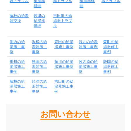
器トラブル
給湯器
器トラブル
給湯器修
器トラブル
修理
理
藤枝の給湯
焼津の
吉田町の給
器交換
給湯器
湯器トラブ
修理
ル
湖西の給
浜松の給
磐田の給湯
袋井の給湯
森町の給
湯施工事
湯器施工
器施工事例
器施工事例
湯器施工
例
事例
事例
掛川の給
島田の給
菊川の給湯
牧之原の給
静岡の給
湯器施工
湯器施工
器施工事例
湯器施工事
湯器施工
事例
事例
例
事例
藤枝の給
焼津の給
吉田町の給
湯器施工
湯器施工
湯器施工事
事例
事例
例
お問い合わせ