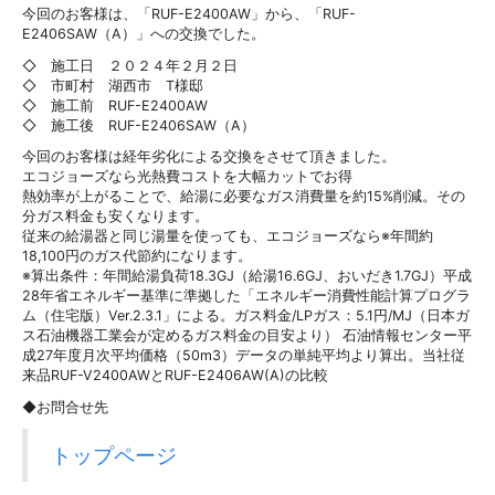
今回のお客様は、「RUF-E2400AW」から、「RUF-
E2406SAW（A）」への交換でした。
◇ 施工日 ２０２４年２月２日
◇ 市町村 湖西市 T様邸
◇ 施工前 RUF-E2400AW
◇ 施工後 RUF-E2406SAW（A）
今回のお客様は経年劣化による交換をさせて頂きました。
エコジョーズなら光熱費コストを大幅カットでお得
熱効率が上がることで、給湯に必要なガス消費量を約15%削減。その
分ガス料金も安くなります。
従来の給湯器と同じ湯量を使っても、エコジョーズなら※年間約
18,100円のガス代節約になります。
※算出条件：年間給湯負荷18.3GJ（給湯16.6GJ、おいだき1.7GJ）平成
28年省エネルギー基準に準拠した「エネルギー消費性能計算プログラ
ム（住宅版）Ver.2.3.1」による。ガス料金/LPガス：5.1円/MJ（日本ガ
ス石油機器工業会が定めるガス料金の目安より） 石油情報センター平
成27年度月次平均価格（50m3）データの単純平均より算出。当社従
来品RUF-V2400AWとRUF-E2406AW(A)の比較
◆お問合せ先
トップページ