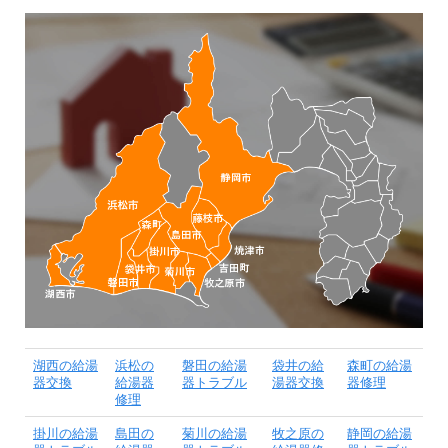
湖西の給湯
浜松の
磐田の給湯
袋井の給
森町の給湯
器交換
給湯器
器トラブル
湯器交換
器修理
修理
掛川の給湯
島田の
菊川の給湯
牧之原の
静岡の給湯