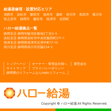
給湯器修理・設置対応エリア
湖西市
浜松市
磐田市
袋井市
森町
掛川市
島田市
菊川市
牧之原市
静岡市
藤枝市
焼津市
吉田町
ハロー給湯拠点一覧
静岡支店 静岡市駿河区敷地2丁目4-5
浜松支店 静岡県浜松市中央区飯田町271-1
焼津支店 静岡県焼津市石津中町17-15
掛川支店 静岡県掛川市宮脇234-2
トップページ
オーナー・管理会社様へ
運営会社
サイトマップ
プライバシーポリシー
静岡県のリフォームならHelloリフォーム
Copyright © ハロー給湯.All Rights Reserved.