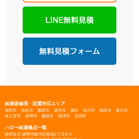
給湯器修理・設置対応エリア
湖西市
浜松市
磐田市
袋井市
森町
掛川市
島田市
菊川市
牧之原市
静岡市
藤枝市
焼津市
吉田町
ハロー給湯拠点一覧
静岡支店 静岡市駿河区敷地2丁目4-5