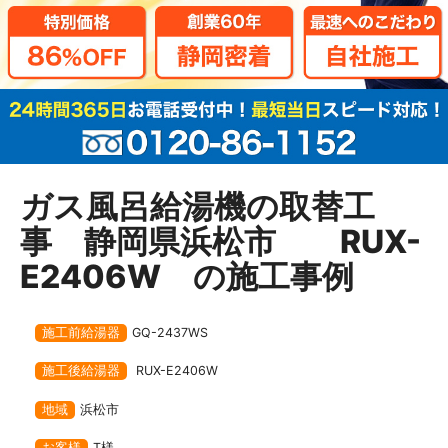
ガス風呂給湯機の取替工
事 静岡県浜松市 RUX-
E2406W の施工事例
施工前給湯器
GQ-2437WS
施工後給湯器
RUX-E2406W
地域
浜松市
お客様
T様