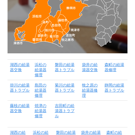
湖西の給湯
浜松の
磐田の給湯
袋井の給
森町の給湯
器交換
給湯器
器トラブル
湯器交換
器修理
修理
掛川の給湯
島田の
菊川の給湯
牧之原の
静岡の給湯
器トラブル
給湯器
器トラブル
給湯器修
器トラブル
修理
理
藤枝の給湯
焼津の
吉田町の給
器交換
給湯器
湯器トラブ
修理
ル
湖西の給
浜松の給
磐田の給湯
袋井の給湯
森町の給