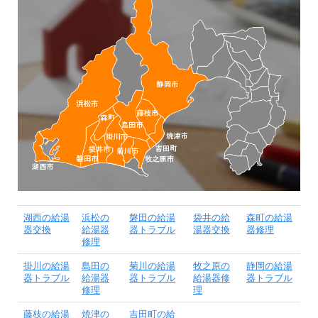
湖西の給湯
浜松の
磐田の給湯
袋井の給
森町の給湯
器交換
給湯器
器トラブル
湯器交換
器修理
修理
掛川の給湯
島田の
菊川の給湯
牧之原の
静岡の給湯
器トラブル
給湯器
器トラブル
給湯器修
器トラブル
修理
理
藤枝の給湯
焼津の
吉田町の給