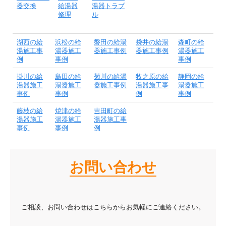
器交換
給湯器
湯器トラブ
修理
ル
湖西の給
浜松の給
磐田の給湯
袋井の給湯
森町の給
湯施工事
湯器施工
器施工事例
器施工事例
湯器施工
例
事例
事例
掛川の給
島田の給
菊川の給湯
牧之原の給
静岡の給
湯器施工
湯器施工
器施工事例
湯器施工事
湯器施工
事例
事例
例
事例
藤枝の給
焼津の給
吉田町の給
湯器施工
湯器施工
湯器施工事
事例
事例
例
お問い合わせ
ご相談、お問い合わせはこちらからお気軽にご連絡ください。