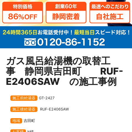
ガス風呂給湯機の取替工
事 静岡県吉田町 RUF-
E2406SAW の施工事例
施工前給湯器
GT-2427
施工後給湯器
RUF-E2406SAW
地域
吉田町
お客様
N様