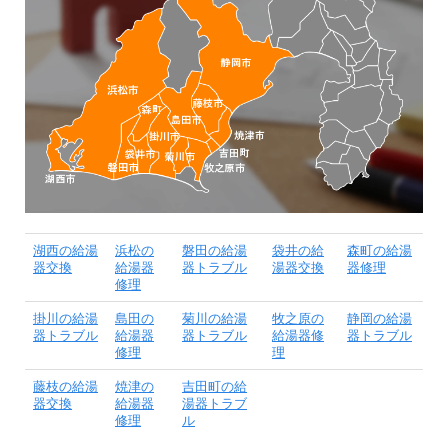
湖西の給湯
浜松の
磐田の給湯
袋井の給
森町の給湯
器交換
給湯器
器トラブル
湯器交換
器修理
修理
掛川の給湯
島田の
菊川の給湯
牧之原の
静岡の給湯
器トラブル
給湯器
器トラブル
給湯器修
器トラブル
修理
理
藤枝の給湯
焼津の
吉田町の給
器交換
給湯器
湯器トラブ
修理
ル