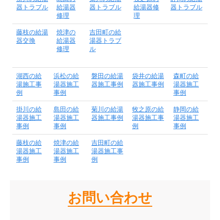
器トラブル
給湯器
器トラブル
給湯器修
器トラブル
修理
理
藤枝の給湯
焼津の
吉田町の給
器交換
給湯器
湯器トラブ
修理
ル
湖西の給
浜松の給
磐田の給湯
袋井の給湯
森町の給
湯施工事
湯器施工
器施工事例
器施工事例
湯器施工
例
事例
事例
掛川の給
島田の給
菊川の給湯
牧之原の給
静岡の給
湯器施工
湯器施工
器施工事例
湯器施工事
湯器施工
事例
事例
例
事例
藤枝の給
焼津の給
吉田町の給
湯器施工
湯器施工
湯器施工事
事例
事例
例
お問い合わせ