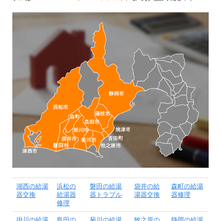
湖西の給湯
浜松の
磐田の給湯
袋井の給
森町の給湯
器交換
給湯器
器トラブル
湯器交換
器修理
修理
掛川の給湯
島田の
菊川の給湯
牧之原の
静岡の給湯