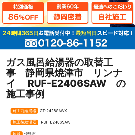
ガス風呂給湯器の取替工
事 静岡県焼津市 リンナ
イ RUF-E2406SAW の
施工事例
施工前給湯器
GT-2428SAWX
施工後給湯器
RUF-E2406SAW
地域
焼津市