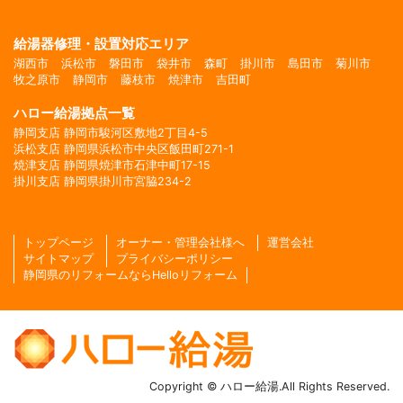
給湯器修理・設置対応エリア
湖西市
浜松市
磐田市
袋井市
森町
掛川市
島田市
菊川市
牧之原市
静岡市
藤枝市
焼津市
吉田町
ハロー給湯拠点一覧
静岡支店 静岡市駿河区敷地2丁目4-5
浜松支店 静岡県浜松市中央区飯田町271-1
焼津支店 静岡県焼津市石津中町17-15
掛川支店 静岡県掛川市宮脇234-2
トップページ
オーナー・管理会社様へ
運営会社
サイトマップ
プライバシーポリシー
静岡県のリフォームならHelloリフォーム
Copyright © ハロー給湯.All Rights Reserved.