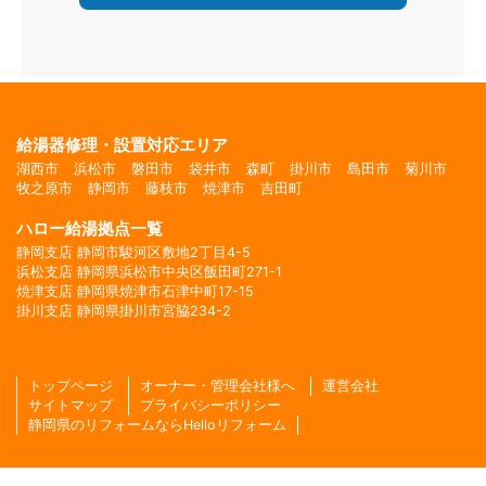
給湯器修理・設置対応エリア
湖西市
浜松市
磐田市
袋井市
森町
掛川市
島田市
菊川市
牧之原市
静岡市
藤枝市
焼津市
吉田町
ハロー給湯拠点一覧
静岡支店 静岡市駿河区敷地2丁目4-5
浜松支店 静岡県浜松市中央区飯田町271-1
焼津支店 静岡県焼津市石津中町17-15
掛川支店 静岡県掛川市宮脇234-2
トップページ
オーナー・管理会社様へ
運営会社
サイトマップ
プライバシーポリシー
静岡県のリフォームならHelloリフォーム