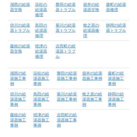
湖西の給湯
浜松の
磐田の給湯
袋井の給
森町の給湯
器交換
給湯器
器トラブル
湯器交換
器修理
修理
掛川の給湯
島田の
菊川の給湯
牧之原の
静岡の給湯
器トラブル
給湯器
器トラブル
給湯器修
器トラブル
修理
理
藤枝の給湯
焼津の
吉田町の給
器交換
給湯器
湯器トラブ
修理
ル
湖西の給
浜松の給
磐田の給湯
袋井の給湯
森町の給
湯施工事
湯器施工
器施工事例
器施工事例
湯器施工
例
事例
事例
掛川の給
島田の給
菊川の給湯
牧之原の給
静岡の給
湯器施工
湯器施工
器施工事例
湯器施工事
湯器施工
事例
事例
例
事例
藤枝の給
焼津の給
吉田町の給
湯器施工
湯器施工
湯器施工事
事例
事例
例