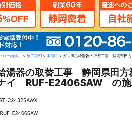
ハロー給湯」
>
施工事例
>
函南町
>
ガス風呂給湯器の取替工事 静岡県田方郡函
給湯器の取替工事 静岡県田方
イ RUF-E2406SAW の
GT-C2432SAWX
RUF-E2406SAW