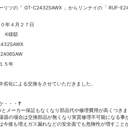
ツの「 GT-C2432SAWX 」からリンナイの「 RUF-E2
２０年４月２７日
町 K様邸
432SAWX
2406SAW
１５年
年劣化による交換をさせていただきました。
か・・・❓
つとメーカー保証もなくなり部品代や修理費用が高くつきま
給湯器の場合は交換部品が無くなり実質修理不可能になる事
は今後も増えガス漏れなどの安全面でも危険性が増すこと