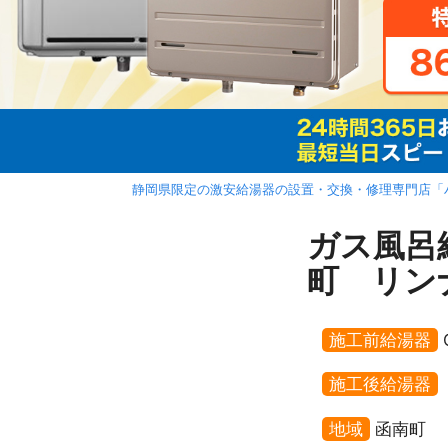
静岡県限定の激安給湯器の設置・交換・修理専門店「
ガス風呂
町 リンナ
施工前給湯器
施工後給湯器
地域
函南町