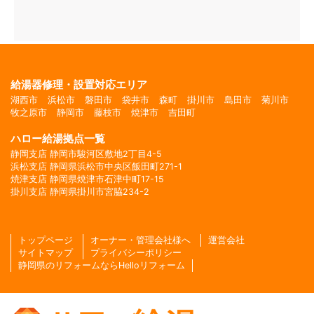
給湯器修理・設置対応エリア
湖西市
浜松市
磐田市
袋井市
森町
掛川市
島田市
菊川市
牧之原市
静岡市
藤枝市
焼津市
吉田町
ハロー給湯拠点一覧
静岡支店 静岡市駿河区敷地2丁目4-5
浜松支店 静岡県浜松市中央区飯田町271-1
焼津支店 静岡県焼津市石津中町17-15
掛川支店 静岡県掛川市宮脇234-2
トップページ
オーナー・管理会社様へ
運営会社
サイトマップ
プライバシーポリシー
静岡県のリフォームならHelloリフォーム