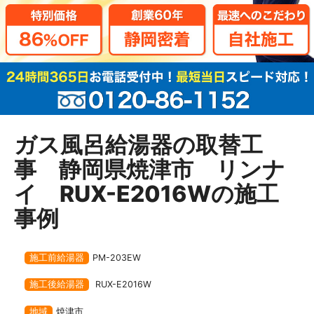
ガス風呂給湯器の取替工
事 静岡県焼津市 リンナ
イ RUX-E2016Wの施工
事例
施工前給湯器
PM-203EW
施工後給湯器
RUX-E2016W
地域
焼津市