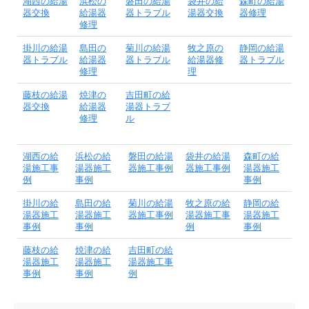
湖西の給湯
浜松の
磐田の給湯
袋井の給
森町の給湯
器交換
給湯器
器トラブル
湯器交換
器修理
修理
掛川の給湯
島田の
菊川の給湯
牧之原の
静岡の給湯
器トラブル
給湯器
器トラブル
給湯器修
器トラブル
修理
理
藤枝の給湯
焼津の
吉田町の給
器交換
給湯器
湯器トラブ
修理
ル
湖西の給
浜松の給
磐田の給湯
袋井の給湯
森町の給
湯施工事
湯器施工
器施工事例
器施工事例
湯器施工
例
事例
事例
掛川の給
島田の給
菊川の給湯
牧之原の給
静岡の給
湯器施工
湯器施工
器施工事例
湯器施工事
湯器施工
事例
事例
例
事例
藤枝の給
焼津の給
吉田町の給
湯器施工
湯器施工
湯器施工事
事例
事例
例