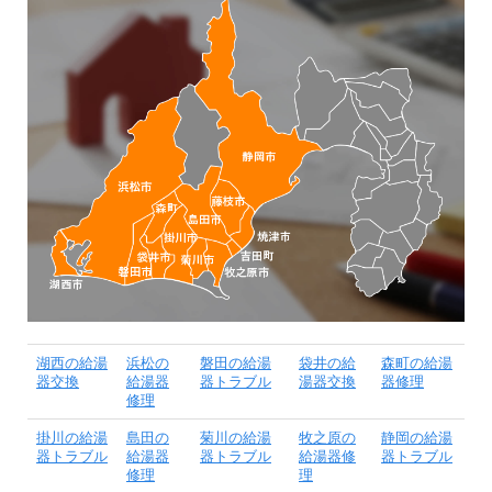
湖西の給湯
浜松の
磐田の給湯
袋井の給
森町の給湯
器交換
給湯器
器トラブル
湯器交換
器修理
修理
掛川の給湯
島田の
菊川の給湯
牧之原の
静岡の給湯
器トラブル
給湯器
器トラブル
給湯器修
器トラブル
修理
理