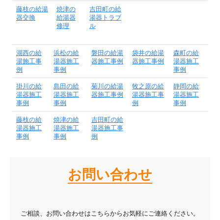
藤枝の給湯
焼津の
吉田町の給
器交換
給湯器
湯器トラブ
修理
ル
湖西の給
浜松の給
磐田の給湯
袋井の給湯
森町の給
湯施工事
湯器施工
器施工事例
器施工事例
湯器施工
例
事例
事例
掛川の給
島田の給
菊川の給湯
牧之原の給
静岡の給
湯器施工
湯器施工
器施工事例
湯器施工事
湯器施工
事例
事例
例
事例
藤枝の給
焼津の給
吉田町の給
湯器施工
湯器施工
湯器施工事
事例
事例
例
お問い合わせ
ご相談、お問い合わせはこちらからお気軽にご連絡ください。