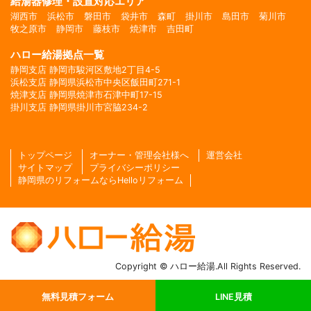
給湯器修理・設置対応エリア
湖西市
浜松市
磐田市
袋井市
森町
掛川市
島田市
菊川市
牧之原市
静岡市
藤枝市
焼津市
吉田町
ハロー給湯拠点一覧
静岡支店 静岡市駿河区敷地2丁目4-5
浜松支店 静岡県浜松市中央区飯田町271-1
焼津支店 静岡県焼津市石津中町17-15
掛川支店 静岡県掛川市宮脇234-2
トップページ
オーナー・管理会社様へ
運営会社
サイトマップ
プライバシーポリシー
静岡県のリフォームならHelloリフォーム
Copyright © ハロー給湯.All Rights Reserved.
無料見積フォーム
LINE見積