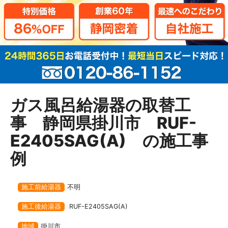
ガス風呂給湯器の取替工
事 静岡県掛川市 RUF-
E2405SAG(A) の施工事
例
施工前給湯器
不明
施工後給湯器
RUF-E2405SAG(A)
地域
掛川市