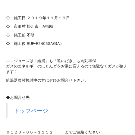
◇ 施工日 ２０１９年１１月１９日
◇ 市町村 掛川市 A様邸
◇ 施工前 不明
◇ 施工後 RUF-E2405SAG(A）
エコジョーズは「給湯」も「追いだき」も高効率😲
ガスのエネルギーのほとんどをお湯に変えるので無駄なくガスが使え
ます！
給湯器買替検討中の方はぜひお問合せ下さい。
◆お問合せ先
トップページ
０１２０－８６－１１５２ までご連絡ください！