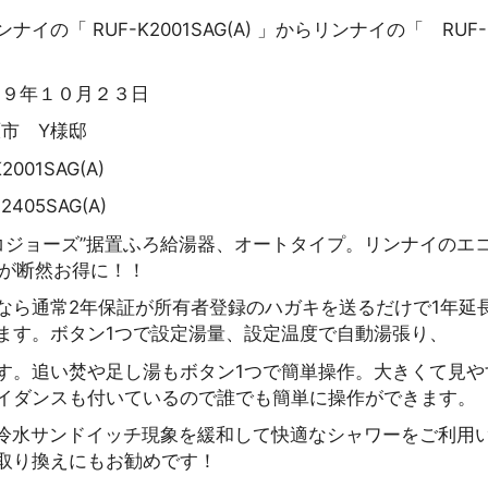
の「 RUF-K2001SAG(A) 」からリンナイの「 RUF-E2
１９年１０月２３日
原市 Y様邸
001SAG(A)
405SAG(A)
エコジョーズ”据置ふろ給湯器、オートタイプ。リンナイのエ
金が断然お得に！！
なら通常2年保証が所有者登録のハガキを送るだけで1年延
ます。ボタン1つで設定湯量、設定温度で自動湯張り、
す。追い焚や足し湯もボタン1つで簡単操作。大きくて見や
イダンスも付いているので誰でも簡単に操作ができます。
冷水サンドイッチ現象を緩和して快適なシャワーをご利用
取り換えにもお勧めです！