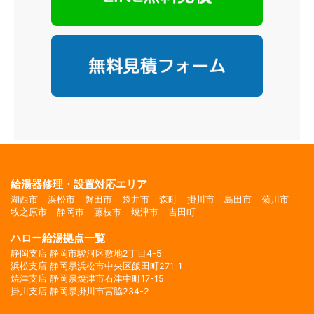
給湯器修理・設置対応エリア
湖西市
浜松市
磐田市
袋井市
森町
掛川市
島田市
菊川市
牧之原市
静岡市
藤枝市
焼津市
吉田町
ハロー給湯拠点一覧
静岡支店 静岡市駿河区敷地2丁目4-5
浜松支店 静岡県浜松市中央区飯田町271-1
焼津支店 静岡県焼津市石津中町17-15
掛川支店 静岡県掛川市宮脇234-2