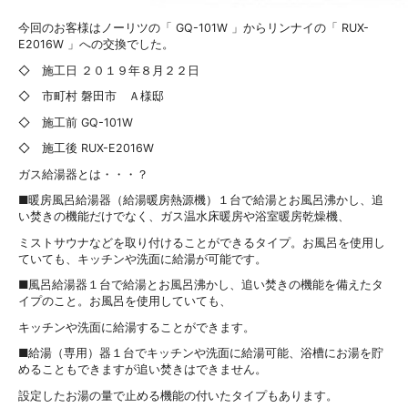
今回のお客様はノーリツの「 GQ-101W 」からリンナイの「 RUX-
E2016W 」への交換でした。
◇ 施工日 ２０１９年８月２２日
◇ 市町村 磐田市 Ａ様邸
◇ 施工前 GQ-101W
◇ 施工後 RUX-E2016W
ガス給湯器とは・・・？
■暖房風呂給湯器（給湯暖房熱源機）１台で給湯とお風呂沸かし、追
い焚きの機能だけでなく、ガス温水床暖房や浴室暖房乾燥機、
ミストサウナなどを取り付けることができるタイプ。お風呂を使用し
ていても、キッチンや洗面に給湯が可能です。
■風呂給湯器１台で給湯とお風呂沸かし、追い焚きの機能を備えたタ
イプのこと。お風呂を使用していても、
キッチンや洗面に給湯することができます。
■給湯（専用）器１台でキッチンや洗面に給湯可能、浴槽にお湯を貯
めることもできますが追い焚きはできません。
設定したお湯の量で止める機能の付いたタイプもあります。