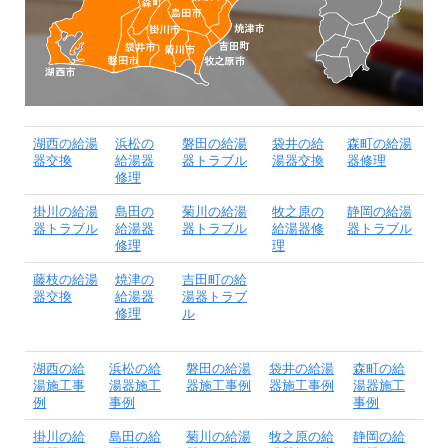
湖西の給湯
浜松の
磐田の給湯
袋井の給
森町の給湯
器交換
給湯器
器トラブル
湯器交換
器修理
修理
掛川の給湯
島田の
菊川の給湯
牧之原の
静岡の給湯
器トラブル
給湯器
器トラブル
給湯器修
器トラブル
修理
理
藤枝の給湯
焼津の
吉田町の給
器交換
給湯器
湯器トラブ
修理
ル
湖西の給
浜松の給
磐田の給湯
袋井の給湯
森町の給
湯施工事
湯器施工
器施工事例
器施工事例
湯器施工
例
事例
事例
掛川の給
島田の給
菊川の給湯
牧之原の給
静岡の給