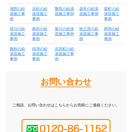
湖西の給
浜松の給
磐田の給湯
袋井の給湯
森町の給
湯施工事
湯器施工
器施工事例
器施工事例
湯器施工
例
事例
事例
掛川の給
島田の給
菊川の給湯
牧之原の給
静岡の給
湯器施工
湯器施工
器施工事例
湯器施工事
湯器施工
事例
事例
例
事例
藤枝の給
焼津の給
吉田町の給
湯器施工
湯器施工
湯器施工事
事例
事例
例
お問い合わせ
ご相談、お問い合わせはこちらからお気軽にご連絡ください。