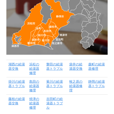
湖西の給湯
浜松の
磐田の給湯
袋井の給
森町の給湯
器交換
給湯器
器トラブル
湯器交換
器修理
修理
掛川の給湯
島田の
菊川の給湯
牧之原の
静岡の給湯
器トラブル
給湯器
器トラブル
給湯器修
器トラブル
修理
理
藤枝の給湯
焼津の
吉田町の給
器交換
給湯器
湯器トラブ
修理
ル