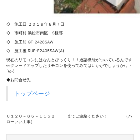
◇ 施工日 ２０１９年８月７日
◇ 市町村 浜松市南区 S様邸
◇ 施工前 GT-2428SAW
◇ 施工後 RUF-E2405SAW(A)
現在のリモコンにはなんとびっくり！！通話機能がついているんです
👀グレードアップしたリモコンを使ってみてはいかがでしょうか(。-
`ω-)
◆お問合せ先
トップページ
０１２０－８６－１１５２ までご連絡ください！ （ハ
ローいい工事）