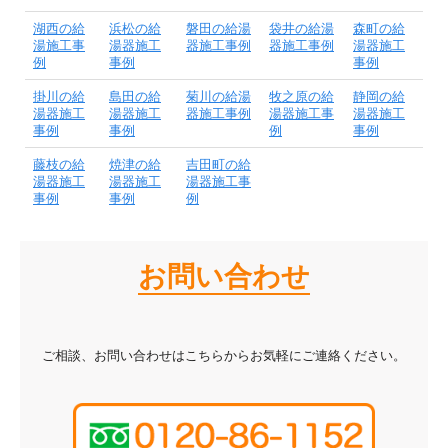
湖西の給
浜松の給
磐田の給湯
袋井の給湯
森町の給
湯施工事
湯器施工
器施工事例
器施工事例
湯器施工
例
事例
事例
掛川の給
島田の給
菊川の給湯
牧之原の給
静岡の給
湯器施工
湯器施工
器施工事例
湯器施工事
湯器施工
事例
事例
例
事例
藤枝の給
焼津の給
吉田町の給
湯器施工
湯器施工
湯器施工事
事例
事例
例
お問い合わせ
ご相談、お問い合わせはこちらからお気軽にご連絡ください。