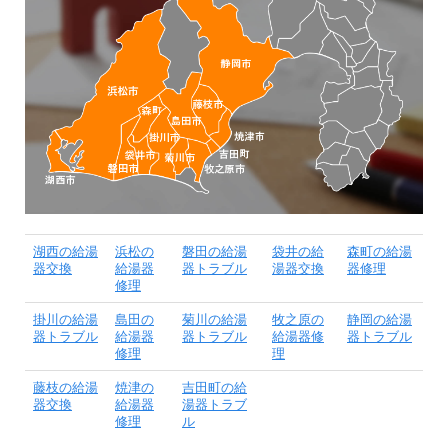
湖西の給湯
浜松の
磐田の給湯
袋井の給
森町の給湯
器交換
給湯器
器トラブル
湯器交換
器修理
修理
掛川の給湯
島田の
菊川の給湯
牧之原の
静岡の給湯
器トラブル
給湯器
器トラブル
給湯器修
器トラブル
修理
理
藤枝の給湯
焼津の
吉田町の給
器交換
給湯器
湯器トラブ
修理
ル