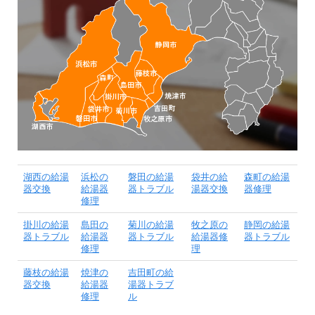
湖西の給湯
浜松の
磐田の給湯
袋井の給
森町の給湯
器交換
給湯器
器トラブル
湯器交換
器修理
修理
掛川の給湯
島田の
菊川の給湯
牧之原の
静岡の給湯
器トラブル
給湯器
器トラブル
給湯器修
器トラブル
修理
理
藤枝の給湯
焼津の
吉田町の給
器交換
給湯器
湯器トラブ
修理
ル