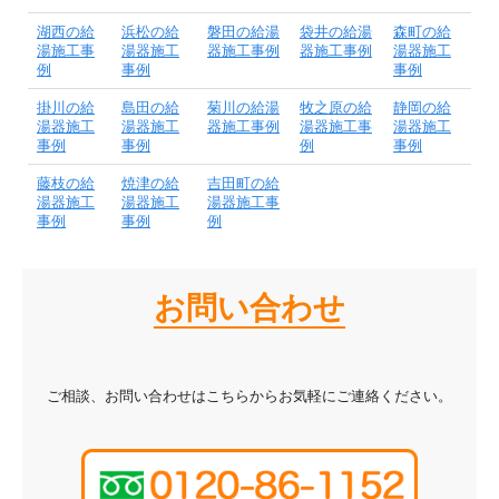
湖西の給
浜松の給
磐田の給湯
袋井の給湯
森町の給
湯施工事
湯器施工
器施工事例
器施工事例
湯器施工
例
事例
事例
掛川の給
島田の給
菊川の給湯
牧之原の給
静岡の給
湯器施工
湯器施工
器施工事例
湯器施工事
湯器施工
事例
事例
例
事例
藤枝の給
焼津の給
吉田町の給
湯器施工
湯器施工
湯器施工事
事例
事例
例
お問い合わせ
ご相談、お問い合わせはこちらからお気軽にご連絡ください。