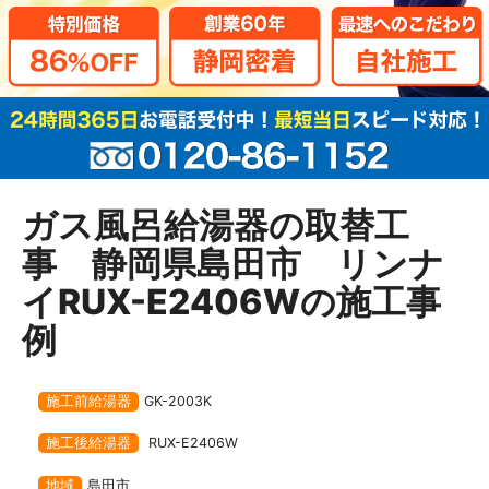
ガス風呂給湯器の取替工
事 静岡県島田市 リンナ
イRUX-E2406Wの施工事
例
施工前給湯器
GK-2003K
施工後給湯器
RUX-E2406W
地域
島田市