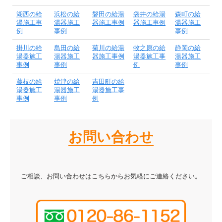
湖西の給
浜松の給
磐田の給湯
袋井の給湯
森町の給
湯施工事
湯器施工
器施工事例
器施工事例
湯器施工
例
事例
事例
掛川の給
島田の給
菊川の給湯
牧之原の給
静岡の給
湯器施工
湯器施工
器施工事例
湯器施工事
湯器施工
事例
事例
例
事例
藤枝の給
焼津の給
吉田町の給
湯器施工
湯器施工
湯器施工事
事例
事例
例
お問い合わせ
ご相談、お問い合わせはこちらからお気軽にご連絡ください。