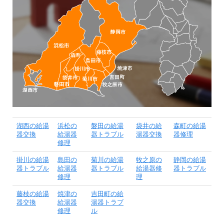
湖西の給湯
浜松の
磐田の給湯
袋井の給
森町の給湯
器交換
給湯器
器トラブル
湯器交換
器修理
修理
掛川の給湯
島田の
菊川の給湯
牧之原の
静岡の給湯
器トラブル
給湯器
器トラブル
給湯器修
器トラブル
修理
理
藤枝の給湯
焼津の
吉田町の給
器交換
給湯器
湯器トラブ
修理
ル