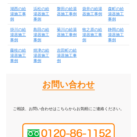
湖西の給
浜松の給
磐田の給湯
袋井の給湯
森町の給
湯施工事
湯器施工
器施工事例
器施工事例
湯器施工
例
事例
事例
掛川の給
島田の給
菊川の給湯
牧之原の給
静岡の給
湯器施工
湯器施工
器施工事例
湯器施工事
湯器施工
事例
事例
例
事例
藤枝の給
焼津の給
吉田町の給
湯器施工
湯器施工
湯器施工事
事例
事例
例
お問い合わせ
ご相談、お問い合わせはこちらからお気軽にご連絡ください。