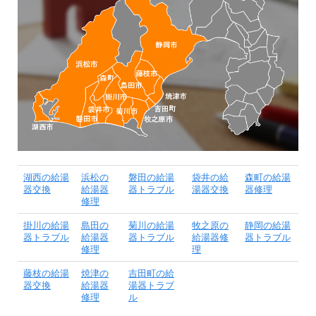
湖西の給湯
浜松の
磐田の給湯
袋井の給
森町の給湯
器交換
給湯器
器トラブル
湯器交換
器修理
修理
掛川の給湯
島田の
菊川の給湯
牧之原の
静岡の給湯
器トラブル
給湯器
器トラブル
給湯器修
器トラブル
修理
理
藤枝の給湯
焼津の
吉田町の給
器交換
給湯器
湯器トラブ
修理
ル