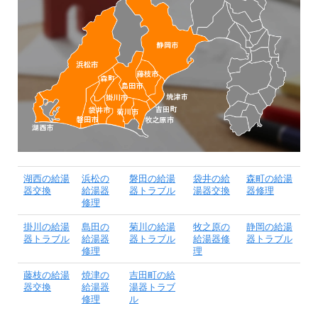
湖西の給湯
浜松の
磐田の給湯
袋井の給
森町の給湯
器交換
給湯器
器トラブル
湯器交換
器修理
修理
掛川の給湯
島田の
菊川の給湯
牧之原の
静岡の給湯
器トラブル
給湯器
器トラブル
給湯器修
器トラブル
修理
理
藤枝の給湯
焼津の
吉田町の給
器交換
給湯器
湯器トラブ
修理
ル