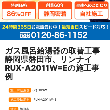
ガス風呂給湯器の取替工事
静岡県磐田市、リンナイ
RUX-A2011W=Eの施工事
例
施工前給湯器
GQ-103W
施工後給湯器
RUX-A2011W=E
地域
磐田市