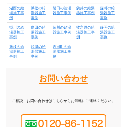
湖西の給
浜松の給
磐田の給湯
袋井の給湯
森町の給
湯施工事
湯器施工
器施工事例
器施工事例
湯器施工
例
事例
事例
掛川の給
島田の給
菊川の給湯
牧之原の給
静岡の給
湯器施工
湯器施工
器施工事例
湯器施工事
湯器施工
事例
事例
例
事例
藤枝の給
焼津の給
吉田町の給
湯器施工
湯器施工
湯器施工事
事例
事例
例
お問い合わせ
ご相談、お問い合わせはこちらからお気軽にご連絡ください。