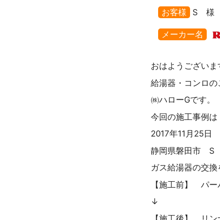
お客様
S 様
メーカー名
おはようございま
給湯器・コンロの
㈱ハローGです。
今回の施工事例は
2017年11月25日
静岡県磐田市 S
ガス給湯器の交換
【施工前】 パーパス
↓
【施工後】 リンナイ