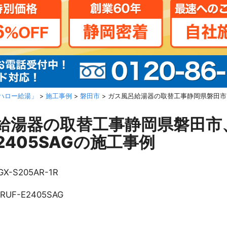
ハロー給湯」
>
施工事例
>
磐田市
>
ガス風呂給湯器の取替工事静岡県磐田市、リ
給湯器の取替工事静岡県磐田市
E2405SAGの施工事例
GX-S205AR-1R
RUF-E2405SAG