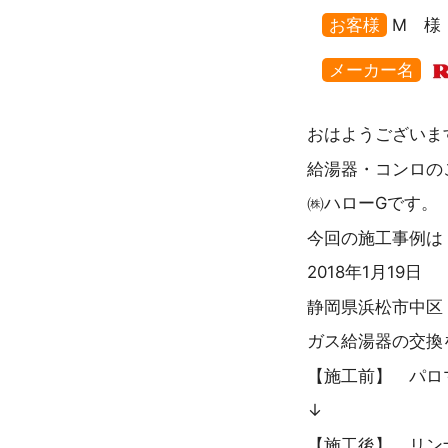
お客様
M 様
メーカー名
おはようございま
給湯器・コンロの
㈱ハローGです。
今回の施工事例は
2018年1月19日
静岡県浜松市中区
ガス給湯器の交換
【施工前】 パロマ 
↓
【施工後】 リンナイ