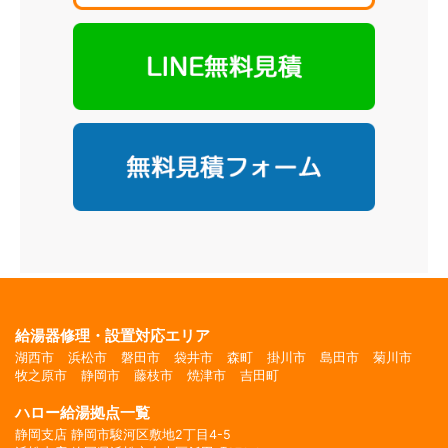
給湯器修理・設置対応エリア
湖西市
浜松市
磐田市
袋井市
森町
掛川市
島田市
菊川市
牧之原市
静岡市
藤枝市
焼津市
吉田町
ハロー給湯拠点一覧
静岡支店 静岡市駿河区敷地2丁目4-5