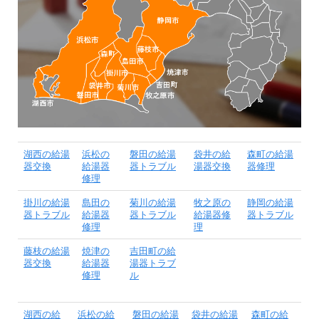
湖西の給湯
浜松の
磐田の給湯
袋井の給
森町の給湯
器交換
給湯器
器トラブル
湯器交換
器修理
修理
掛川の給湯
島田の
菊川の給湯
牧之原の
静岡の給湯
器トラブル
給湯器
器トラブル
給湯器修
器トラブル
修理
理
藤枝の給湯
焼津の
吉田町の給
器交換
給湯器
湯器トラブ
修理
ル
湖西の給
浜松の給
磐田の給湯
袋井の給湯
森町の給