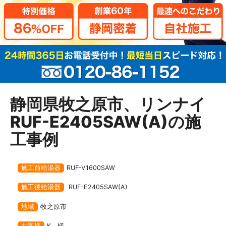
静岡県牧之原市、リンナイ
RUF-E2405SAW(A)の施
工事例
施工前給湯器
RUF-V1600SAW
施工後給湯器
RUF-E2405SAW(A)
地域
牧之原市
お客様
K 様