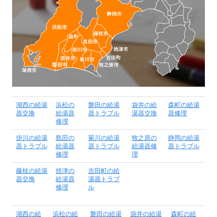
湖西の給湯
浜松の
磐田の給湯
袋井の給
森町の給湯
器交換
給湯器
器トラブル
湯器交換
器修理
修理
掛川の給湯
島田の
菊川の給湯
牧之原の
静岡の給湯
器トラブル
給湯器
器トラブル
給湯器修
器トラブル
修理
理
藤枝の給湯
焼津の
吉田町の給
器交換
給湯器
湯器トラブ
修理
ル
湖西の給
浜松の給
磐田の給湯
袋井の給湯
森町の給