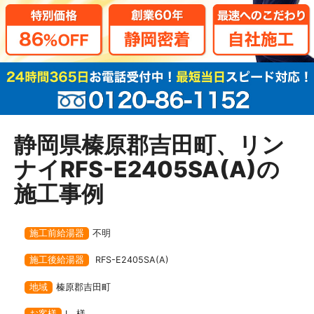
静岡県榛原郡吉田町、リン
ナイRFS-E2405SA(A)の
施工事例
施工前給湯器
不明
施工後給湯器
RFS-E2405SA(A)
地域
榛原郡吉田町
お客様
I 様