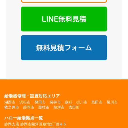
給湯器修理・設置対応エリア
湖西市
浜松市
磐田市
袋井市
森町
掛川市
島田市
菊川市
牧之原市
静岡市
藤枝市
焼津市
吉田町
ハロー給湯拠点一覧
静岡支店 静岡市駿河区敷地2丁目4-5