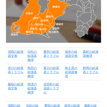
湖西の給湯
浜松の
磐田の給湯
袋井の給
森町の給湯
器交換
給湯器
器トラブル
湯器交換
器修理
修理
掛川の給湯
島田の
菊川の給湯
牧之原の
静岡の給湯
器トラブル
給湯器
器トラブル
給湯器修
器トラブル
修理
理
藤枝の給湯
焼津の
吉田町の給
器交換
給湯器
湯器トラブ
修理
ル
湖西の給
浜松の給
磐田の給湯
袋井の給湯
森町の給