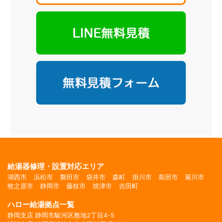
給湯器修理・設置対応エリア
湖西市
浜松市
磐田市
袋井市
森町
掛川市
島田市
菊川市
牧之原市
静岡市
藤枝市
焼津市
吉田町
ハロー給湯拠点一覧
静岡支店 静岡市駿河区敷地2丁目4-5