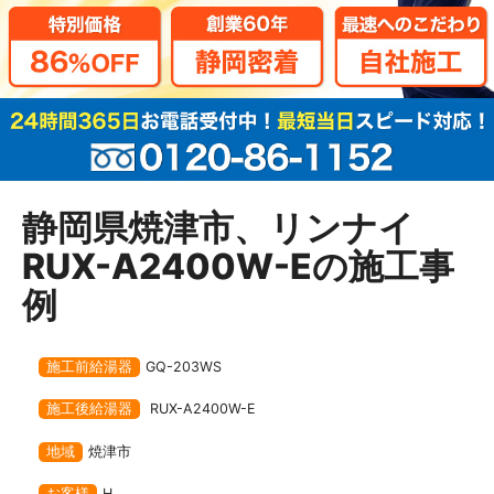
静岡県焼津市、リンナイ
RUX-A2400W-Eの施工事
例
施工前給湯器
GQ-203WS
施工後給湯器
RUX-A2400W-E
地域
焼津市
お客様
H