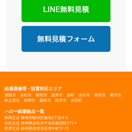
給湯器修理・設置対応エリア
湖西市
浜松市
磐田市
袋井市
森町
掛川市
島田市
菊川市
牧之原市
静岡市
藤枝市
焼津市
吉田町
ハロー給湯拠点一覧
静岡支店 静岡市駿河区敷地2丁目4-5
浜松支店 静岡県浜松市中央区飯田町271-1
焼津支店 静岡県焼津市石津中町17-15