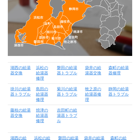
湖西の給湯
浜松の
磐田の給湯
袋井の給
森町の給湯
器交換
給湯器
器トラブル
湯器交換
器修理
修理
掛川の給湯
島田の
菊川の給湯
牧之原の
静岡の給湯
器トラブル
給湯器
器トラブル
給湯器修
器トラブル
修理
理
藤枝の給湯
焼津の
吉田町の給
器交換
給湯器
湯器トラブ
修理
ル
湖西の給
浜松の給
磐田の給湯
袋井の給湯
森町の給