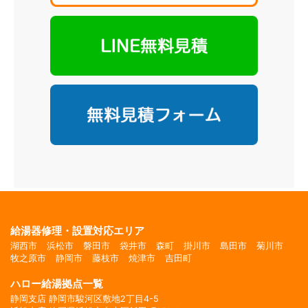
給湯器修理・設置対応エリア
湖西市
浜松市
磐田市
袋井市
森町
掛川市
島田市
菊川市
牧之原市
静岡市
藤枝市
焼津市
吉田町
ハロー給湯拠点一覧
静岡支店 静岡市駿河区敷地2丁目4-5