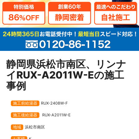
静岡県浜松市南区、リンナ
イRUX-A2011W-Eの施工
事例
施工前給湯器
RUX-2408W-F
施工後給湯器
RUX-A2011W-E
地域
浜松市南区
お客様
K