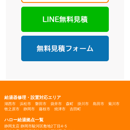
給湯器修理・設置対応エリア
湖西市
浜松市
磐田市
袋井市
森町
掛川市
島田市
菊川市
牧之原市
静岡市
藤枝市
焼津市
吉田町
ハロー給湯拠点一覧
静岡支店 静岡市駿河区敷地2丁目4-5