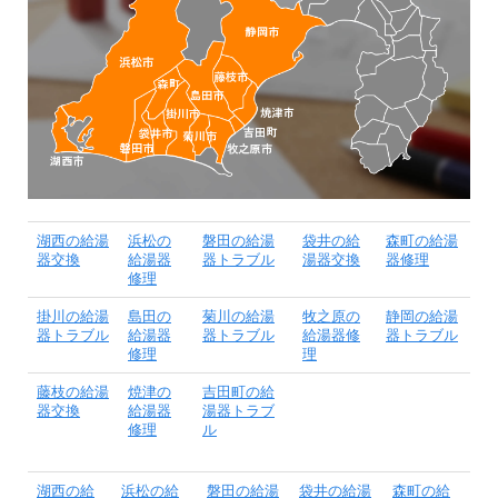
湖西の給湯
浜松の
磐田の給湯
袋井の給
森町の給湯
器交換
給湯器
器トラブル
湯器交換
器修理
修理
掛川の給湯
島田の
菊川の給湯
牧之原の
静岡の給湯
器トラブル
給湯器
器トラブル
給湯器修
器トラブル
修理
理
藤枝の給湯
焼津の
吉田町の給
器交換
給湯器
湯器トラブ
修理
ル
湖西の給
浜松の給
磐田の給湯
袋井の給湯
森町の給