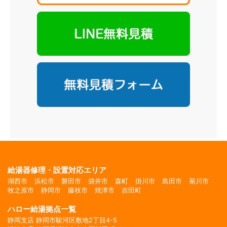
給湯器修理・設置対応エリア
湖西市
浜松市
磐田市
袋井市
森町
掛川市
島田市
菊川市
牧之原市
静岡市
藤枝市
焼津市
吉田町
ハロー給湯拠点一覧
静岡支店 静岡市駿河区敷地2丁目4-5