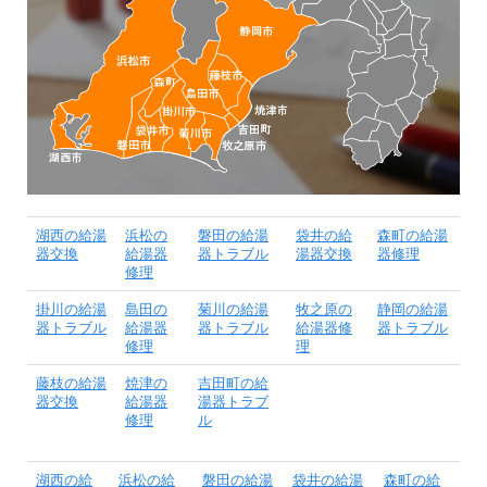
湖西の給湯
浜松の
磐田の給湯
袋井の給
森町の給湯
器交換
給湯器
器トラブル
湯器交換
器修理
修理
掛川の給湯
島田の
菊川の給湯
牧之原の
静岡の給湯
器トラブル
給湯器
器トラブル
給湯器修
器トラブル
修理
理
藤枝の給湯
焼津の
吉田町の給
器交換
給湯器
湯器トラブ
修理
ル
湖西の給
浜松の給
磐田の給湯
袋井の給湯
森町の給