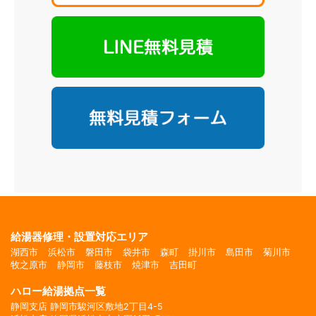
給湯器修理・設置対応エリア
湖西市
浜松市
磐田市
袋井市
森町
掛川市
島田市
菊川市
牧之原市
静岡市
藤枝市
焼津市
吉田町
ハロー給湯拠点一覧
静岡支店 静岡市駿河区敷地2丁目4-5