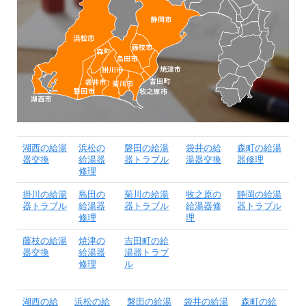
湖西の給湯
浜松の
磐田の給湯
袋井の給
森町の給湯
器交換
給湯器
器トラブル
湯器交換
器修理
修理
掛川の給湯
島田の
菊川の給湯
牧之原の
静岡の給湯
器トラブル
給湯器
器トラブル
給湯器修
器トラブル
修理
理
藤枝の給湯
焼津の
吉田町の給
器交換
給湯器
湯器トラブ
修理
ル
湖西の給
浜松の給
磐田の給湯
袋井の給湯
森町の給