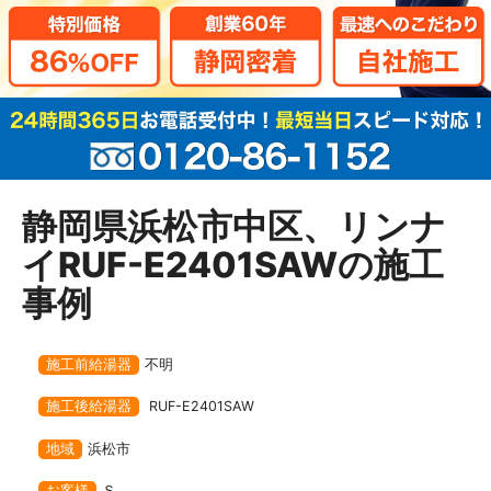
静岡県浜松市中区、リンナ
イRUF-E2401SAWの施工
事例
施工前給湯器
不明
施工後給湯器
RUF-E2401SAW
地域
浜松市
お客様
Ｓ