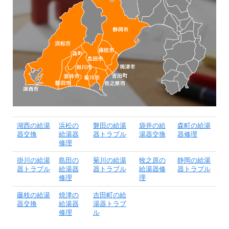
湖西の給湯
浜松の
磐田の給湯
袋井の給
森町の給湯
器交換
給湯器
器トラブル
湯器交換
器修理
修理
掛川の給湯
島田の
菊川の給湯
牧之原の
静岡の給湯
器トラブル
給湯器
器トラブル
給湯器修
器トラブル
修理
理
藤枝の給湯
焼津の
吉田町の給
器交換
給湯器
湯器トラブ
修理
ル