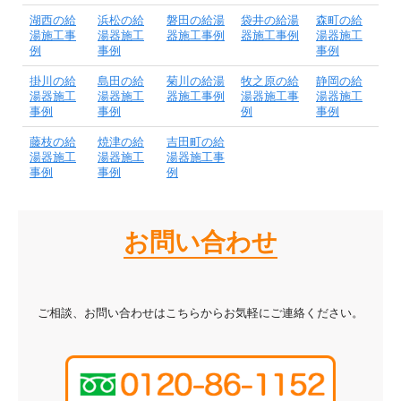
湖西の給
浜松の給
磐田の給湯
袋井の給湯
森町の給
湯施工事
湯器施工
器施工事例
器施工事例
湯器施工
例
事例
事例
掛川の給
島田の給
菊川の給湯
牧之原の給
静岡の給
湯器施工
湯器施工
器施工事例
湯器施工事
湯器施工
事例
事例
例
事例
藤枝の給
焼津の給
吉田町の給
湯器施工
湯器施工
湯器施工事
事例
事例
例
お問い合わせ
ご相談、お問い合わせはこちらからお気軽にご連絡ください。