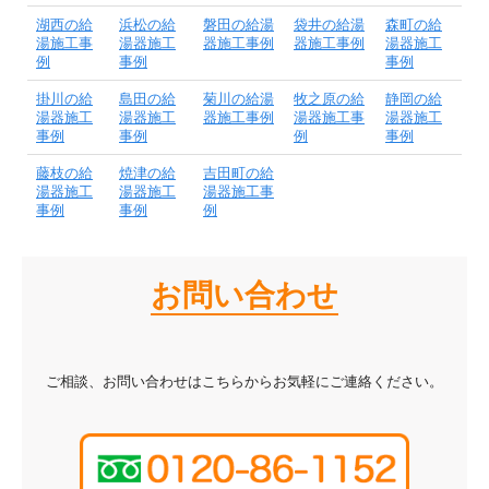
湖西の給
浜松の給
磐田の給湯
袋井の給湯
森町の給
湯施工事
湯器施工
器施工事例
器施工事例
湯器施工
例
事例
事例
掛川の給
島田の給
菊川の給湯
牧之原の給
静岡の給
湯器施工
湯器施工
器施工事例
湯器施工事
湯器施工
事例
事例
例
事例
藤枝の給
焼津の給
吉田町の給
湯器施工
湯器施工
湯器施工事
事例
事例
例
お問い合わせ
ご相談、お問い合わせはこちらからお気軽にご連絡ください。