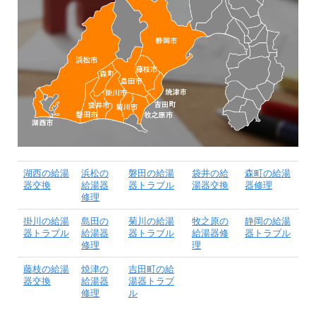
湖西の給湯
浜松の
磐田の給湯
袋井の給
森町の給湯
器交換
給湯器
器トラブル
湯器交換
器修理
修理
掛川の給湯
島田の
菊川の給湯
牧之原の
静岡の給湯
器トラブル
給湯器
器トラブル
給湯器修
器トラブル
修理
理
藤枝の給湯
焼津の
吉田町の給
器交換
給湯器
湯器トラブ
修理
ル