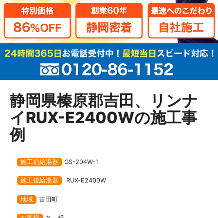
静岡県榛原郡吉田、リンナ
イRUX-E2400Wの施工事
例
施工前給湯器
GS-204W-1
施工後給湯器
RUX-E2400W
地域
吉田町
お客様
Ｙ 様