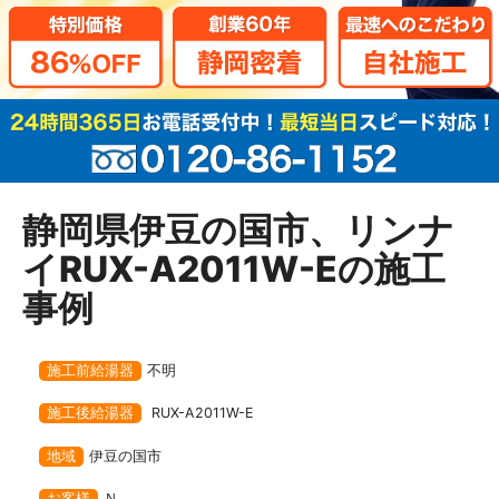
静岡県伊豆の国市、リンナ
イRUX-A2011W-Eの施工
事例
施工前給湯器
不明
施工後給湯器
RUX-A2011W-E
地域
伊豆の国市
お客様
Ｎ