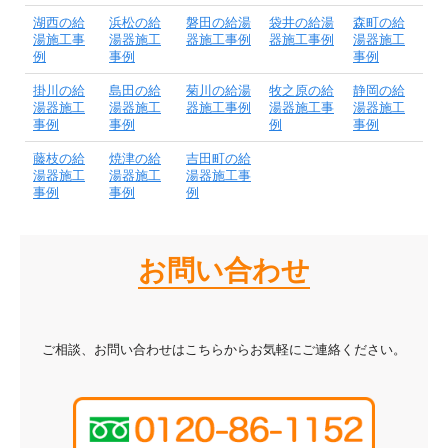
湖西の給
浜松の給
磐田の給湯
袋井の給湯
森町の給
湯施工事
湯器施工
器施工事例
器施工事例
湯器施工
例
事例
事例
掛川の給
島田の給
菊川の給湯
牧之原の給
静岡の給
湯器施工
湯器施工
器施工事例
湯器施工事
湯器施工
事例
事例
例
事例
藤枝の給
焼津の給
吉田町の給
湯器施工
湯器施工
湯器施工事
事例
事例
例
お問い合わせ
ご相談、お問い合わせはこちらからお気軽にご連絡ください。