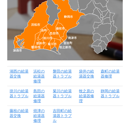
湖西の給湯
浜松の
磐田の給湯
袋井の給
森町の給湯
器交換
給湯器
器トラブル
湯器交換
器修理
修理
掛川の給湯
島田の
菊川の給湯
牧之原の
静岡の給湯
器トラブル
給湯器
器トラブル
給湯器修
器トラブル
修理
理
藤枝の給湯
焼津の
吉田町の給
器交換
給湯器
湯器トラブ
修理
ル