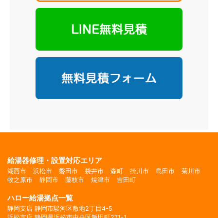
給湯器修理・設置対応エリア
湖西市
浜松市
磐田市
袋井市
森町
掛川市
島田市
菊川市
牧之原市
静岡市
藤枝市
焼津市
吉田町
ハロー給湯拠点一覧
静岡支店 静岡市駿河区敷地2丁目4-5
浜松支店 静岡県浜松市中央区飯田町271-1