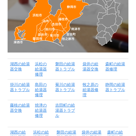
湖西の給湯
浜松の
磐田の給湯
袋井の給
森町の給湯
器交換
給湯器
器トラブル
湯器交換
器修理
修理
掛川の給湯
島田の
菊川の給湯
牧之原の
静岡の給湯
器トラブル
給湯器
器トラブル
給湯器修
器トラブル
修理
理
藤枝の給湯
焼津の
吉田町の給
器交換
給湯器
湯器トラブ
修理
ル
湖西の給
浜松の給
磐田の給湯
袋井の給湯
森町の給