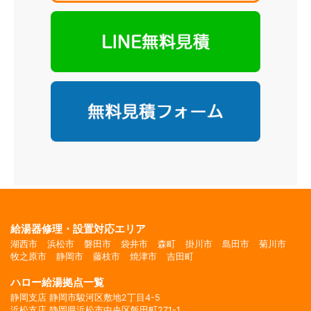
給湯器修理・設置対応エリア
湖西市
浜松市
磐田市
袋井市
森町
掛川市
島田市
菊川市
牧之原市
静岡市
藤枝市
焼津市
吉田町
ハロー給湯拠点一覧
静岡支店 静岡市駿河区敷地2丁目4-5
浜松支店 静岡県浜松市中央区飯田町271-1