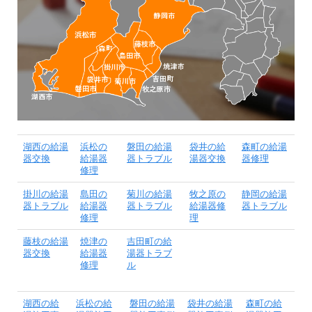
湖西の給湯
浜松の
磐田の給湯
袋井の給
森町の給湯
器交換
給湯器
器トラブル
湯器交換
器修理
修理
掛川の給湯
島田の
菊川の給湯
牧之原の
静岡の給湯
器トラブル
給湯器
器トラブル
給湯器修
器トラブル
修理
理
藤枝の給湯
焼津の
吉田町の給
器交換
給湯器
湯器トラブ
修理
ル
湖西の給
浜松の給
磐田の給湯
袋井の給湯
森町の給