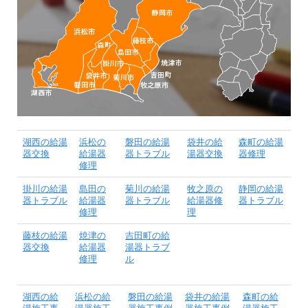
湖西の給湯
浜松の
磐田の給湯
袋井の給
森町の給湯
器交換
給湯器
器トラブル
湯器交換
器修理
修理
掛川の給湯
島田の
菊川の給湯
牧之原の
静岡の給湯
器トラブル
給湯器
器トラブル
給湯器修
器トラブル
修理
理
藤枝の給湯
焼津の
吉田町の給
器交換
給湯器
湯器トラブ
修理
ル
湖西の給
浜松の給
磐田の給湯
袋井の給湯
森町の給