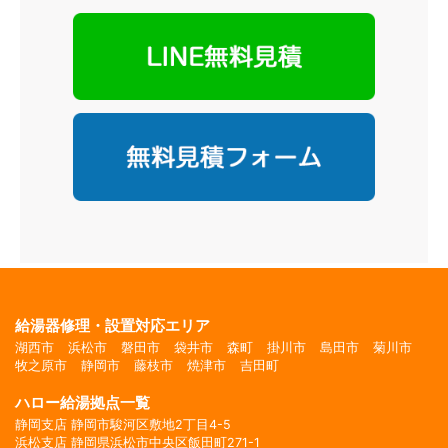
給湯器修理・設置対応エリア
湖西市
浜松市
磐田市
袋井市
森町
掛川市
島田市
菊川市
牧之原市
静岡市
藤枝市
焼津市
吉田町
ハロー給湯拠点一覧
静岡支店 静岡市駿河区敷地2丁目4-5
浜松支店 静岡県浜松市中央区飯田町271-1