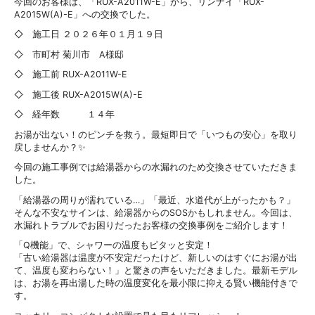
今回のお客様は、「RUX-A2011W-E」から、リンナイ「RUX-
A2015W(A)-E」への交換でした。
◇ 施工日 ２０２６年０１月１９日
◇ 市町村 菊川市 A様邸
◇ 施工前 RUX-A2011W-E
◇ 施工後 RUX-A2015W(A)-E
◇ 経年数 １４年
お湯が出ない！のピンチを救う。最短即日で「いつもの安心」を取り
戻しませんか？✨
今回の施工事例では給湯器からの水漏れのため交換させていただきま
した。
「給湯器の周りが濡れている…」「最近、水道代が上がったかも？」
そんな不安なサインは、給湯器からのSOSかもしれません。今回は、
水漏れトラブルでお困りだったお客様の交換事例をご紹介します！
「Q機能」で、シャワーの温度もピタッと安定！
「古い給湯器は温度が不安定だったけど、新しいのはすぐにお湯が出
て、温度も変わらない！」と驚きの声をいただきました。最新モデル
は、お湯を再出湯した時の温度変化を最小限に抑える賢い機能付きで
す。