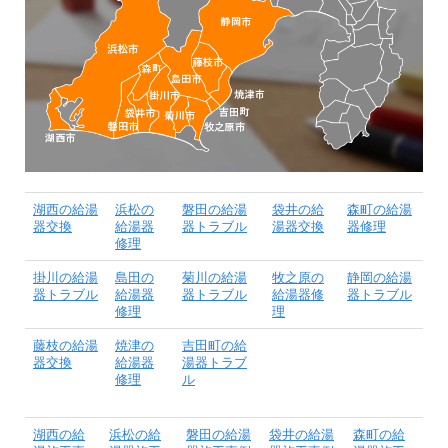
湖西の給湯
浜松の
磐田の給湯
袋井の給
森町の給湯
器交換
給湯器
器トラブル
湯器交換
器修理
修理
掛川の給湯
島田の
菊川の給湯
牧之原の
静岡の給湯
器トラブル
給湯器
器トラブル
給湯器修
器トラブル
修理
理
藤枝の給湯
焼津の
吉田町の給
器交換
給湯器
湯器トラブ
修理
ル
湖西の給
浜松の給
磐田の給湯
袋井の給湯
森町の給