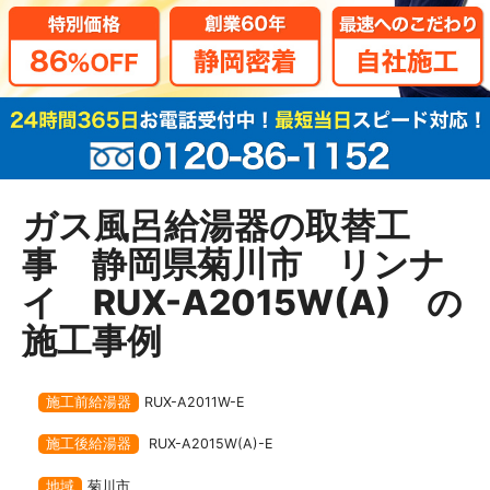
ガス風呂給湯器の取替工
事 静岡県菊川市 リンナ
イ RUX-A2015W(A) の
施工事例
施工前給湯器
RUX-A2011W-E
施工後給湯器
RUX-A2015W(A)-E
地域
菊川市