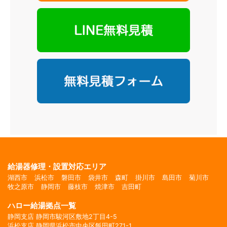
給湯器修理・設置対応エリア
湖西市
浜松市
磐田市
袋井市
森町
掛川市
島田市
菊川市
牧之原市
静岡市
藤枝市
焼津市
吉田町
ハロー給湯拠点一覧
静岡支店 静岡市駿河区敷地2丁目4-5
浜松支店 静岡県浜松市中央区飯田町271-1