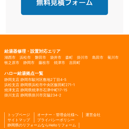
給湯器修理・設置対応エリア
湖西市
浜松市
磐田市
袋井市
森町
掛川市
島田市
菊川市
牧之原市
静岡市
藤枝市
焼津市
吉田町
ハロー給湯拠点一覧
静岡支店 静岡市駿河区敷地2丁目4-5
浜松支店 静岡県浜松市中央区飯田町271-1
焼津支店 静岡県焼津市石津中町17-15
掛川支店 静岡県掛川市宮脇234-2
トップページ
オーナー・管理会社様へ
運営会社
サイトマップ
プライバシーポリシー
静岡県のリフォームならHelloリフォーム