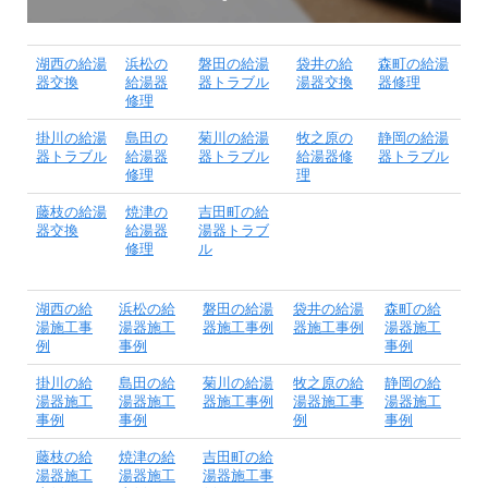
湖西の給湯
浜松の
磐田の給湯
袋井の給
森町の給湯
器交換
給湯器
器トラブル
湯器交換
器修理
修理
掛川の給湯
島田の
菊川の給湯
牧之原の
静岡の給湯
器トラブル
給湯器
器トラブル
給湯器修
器トラブル
修理
理
藤枝の給湯
焼津の
吉田町の給
器交換
給湯器
湯器トラブ
修理
ル
湖西の給
浜松の給
磐田の給湯
袋井の給湯
森町の給
湯施工事
湯器施工
器施工事例
器施工事例
湯器施工
例
事例
事例
掛川の給
島田の給
菊川の給湯
牧之原の給
静岡の給
湯器施工
湯器施工
器施工事例
湯器施工事
湯器施工
事例
事例
例
事例
藤枝の給
焼津の給
吉田町の給
湯器施工
湯器施工
湯器施工事