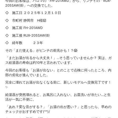
今回のお客様は、パロマの「FH-201AWD」から、リンナイの「RUX-
205SAW(B)」への交換でした。
◇ 施工日 ２０２５年１２月１０日
◇ 市町村 静岡市 H様邸
◇ 施工前 FH-201AWD
◇ 施工後 RUX-205SAW(B)
◇ 経年数 ２３年
その「まだ使える」がピンチの前兆かも！？😱
「まだお湯が出るから大丈夫！」…そう思っていませんか？ 実は、ガ
ス給湯器の寿命は約10年と言われています。
今回のお客様も「お湯が出ない」とのことで点検に伺ったところ、内
部の劣化が進んでいました。
完全に壊れてお湯が出なくなる前に、新しいモデルへ交換完了です！
✨
給湯器が突然壊れると、お風呂に入れない、お皿洗いが冷たい…と生
活が一気に不便に。
「あれ？変な音がする？」「お湯の出が悪い？」と思ったら、早めの
チェックがおすすめです(^^)/