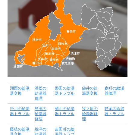
湖西の給湯
浜松の
磐田の給湯
袋井の給
森町の給湯
器交換
給湯器
器トラブル
湯器交換
器修理
修理
掛川の給湯
島田の
菊川の給湯
牧之原の
静岡の給湯
器トラブル
給湯器
器トラブル
給湯器修
器トラブル
修理
理
藤枝の給湯
焼津の
吉田町の給
器交換
給湯器
湯器トラブ