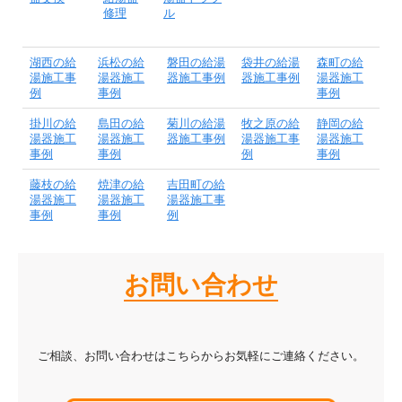
修理
ル
湖西の給
浜松の給
磐田の給湯
袋井の給湯
森町の給
湯施工事
湯器施工
器施工事例
器施工事例
湯器施工
例
事例
事例
掛川の給
島田の給
菊川の給湯
牧之原の給
静岡の給
湯器施工
湯器施工
器施工事例
湯器施工事
湯器施工
事例
事例
例
事例
藤枝の給
焼津の給
吉田町の給
湯器施工
湯器施工
湯器施工事
事例
事例
例
お問い合わせ
ご相談、お問い合わせはこちらからお気軽にご連絡ください。