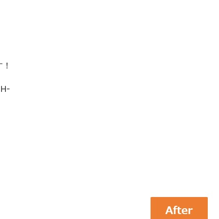
す！
H-